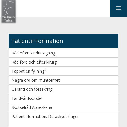
Hoppa
Me
till
innehåll
Patientinformation
Råd efter tanduttagning
Råd före och efter kirurgi
Tappat en fyllning?
Några ord om muntorrhet
Garanti och försäkring
Tandvårdsstödet
Skötselråd Apneskena
Patientinformation: Dataskyddslagen