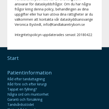
ansvarar för dataskyddsfrågor. Om du har några
frågor kring denna policy, behandlingen av dina
uppgifter eller hur kan utöva dina rättigheter är du
välkommen att kontakta vår dataskyddsansvarige
Veronica Bystedt, info@tandlakaretrybom.se
Integritetspolicyn uppdaterades senast 20180422
Start
Patientinformation
Råd efter tanduttagning
Råd före och efter kirurgi
Tappat en fyllning?
Några ord om muntorrhet
Garanti och försäkring
Tandvårdsstödet