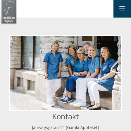
Hoppa
Me
till
innehåll
Kontakt
Järnvägsgatan 14 (Gamla Apoteket)