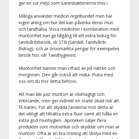
ger en sur miljö som kariesbakterierna trivs i.
Många använder medicin regelbundet men har
ingen aning om hur det kan påverka deras mun
och tandhälsa. Vissa mediciner i kombination med
muntorrhet kan ge tillgång till ett extra bidrag för
tandvårdsbesök, sk STB (Särskilt Tandvårds
Bidrag), och är öronmärkta pengar för exempelvis
besök hos vår Tandhygienist.
Muntorrhet känner man oftast av på natten och
morgonen. Den går också att mäta. Prata med
oss om du tror detta behövs.
Att man blir just muntorr är obehagligt och
irriterande, men ger indirekt en starkt ökad risk att
få Karies. För att skydda tänderna mot detta är
det viktigt att tillsätta extra fluor samt att hålla en
extra god munhygien. Apoteken säljer flera
produkter som motverkar och skyddar om man är
muntorr. Ofta är en bra lösning att skölja med en