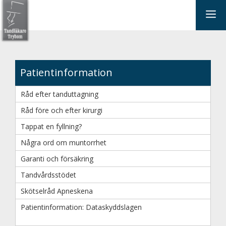
Hoppa
Me
till
innehåll
Patientinformation
Råd efter tanduttagning
Råd före och efter kirurgi
Tappat en fyllning?
Några ord om muntorrhet
Garanti och försäkring
Tandvårdsstödet
Skötselråd Apneskena
Patientinformation: Dataskyddslagen