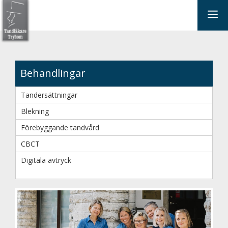
Hoppa
Me
till
innehåll
Behandlingar
Tandersättningar
Blekning
Förebyggande tandvård
CBCT
Digitala avtryck